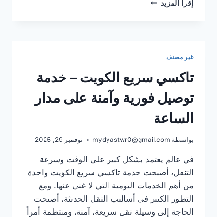
أسرع
إقرأ المزيد
خدمة
سيارات
أجرة
بالكويت
–
غير مصنف
النقل
السريع
تاكسي سريع الكويت – خدمة
والآمن
في
توصيل فورية وآمنة على مدار
جميع
المناطق
الساعة
بواسطة
mydyastwr0@gmail.com
نوفمبر 29, 2025
في عالم يعتمد بشكل كبير على الوقت وسرعة
التنقل، أصبحت خدمة تاكسي سريع الكويت واحدة
من أهم الخدمات اليومية التي لا غنى عنها. ومع
التطور الكبير في أساليب النقل الحديثة، أصبحت
الحاجة إلى وسيلة نقل سريعة، آمنة، ومنتظمة أمراً