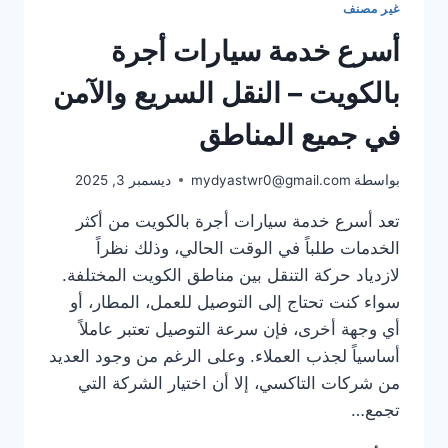
غير مصنف
الساعة:
راحتك
أسرع خدمة سيارات أجرة
في
التنقل
بالكويت – النقل السريع والآمن
تبدأ
من
في جميع المناطق
هنا
بواسطة
mydyastwr0@gmail.com
ديسمبر 3, 2025
تعد أسرع خدمة سيارات أجرة بالكويت من أكثر
الخدمات طلباً في الوقت الحالي، وذلك نظراً
لازدياد حركة التنقل بين مناطق الكويت المختلفة.
سواء كنت تحتاج إلى التوصيل للعمل، المطار، أو
أي وجهة أخرى، فإن سرعة التوصيل تعتبر عاملاً
أساسياً لجذب العملاء. وعلى الرغم من وجود العديد
من شركات التاكسي، إلا أن اختيار الشركة التي
تجمع…