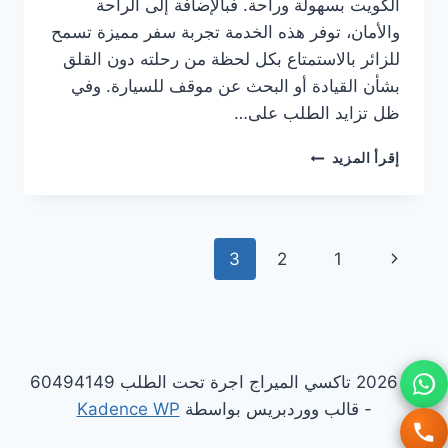
الكويت بسهولة وراحة. فبالإضافة إلى الراحة
والأمان، توفر هذه الخدمة تجربة سفر مميزة تسمح
للزائر بالاستمتاع بكل لحظة من رحلته دون القلق
بشأن القيادة أو البحث عن موقف للسيارة. وفي
ظل تزايد الطلب على…
تاكسي
إقرأ المزيد
سياحي
الكويت
–
تجربة
تنقل
الصفحة
3
2
1
سياحية
مريحة
الصفحة
السابقة
وآمنة
في
جميع
أنحاء
© 2026 تاكسي الميراج اجرة تحت الطلب 60494149
الدولة
- قالب ووردبريس بواسطة
Kadence WP