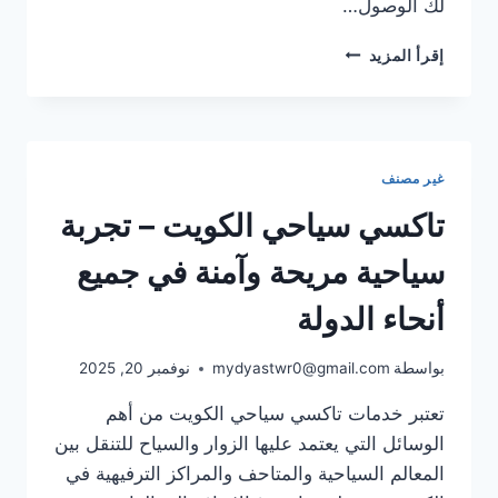
لك الوصول…
تاكسي
إقرأ المزيد
الكويت
للتوصيل
السريع
داخل
جميع
غير مصنف
المناطق
–
تاكسي سياحي الكويت – تجربة
خدمة
آمنة
سياحية مريحة وآمنة في جميع
وسريعة
على
أنحاء الدولة
مدار
الساعة
بواسطة
mydyastwr0@gmail.com
نوفمبر 20, 2025
تعتبر خدمات تاكسي سياحي الكويت من أهم
الوسائل التي يعتمد عليها الزوار والسياح للتنقل بين
المعالم السياحية والمتاحف والمراكز الترفيهية في