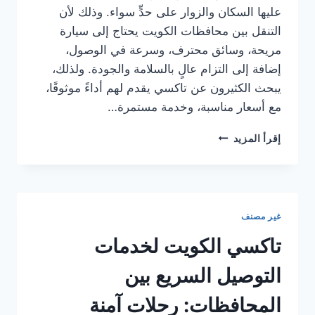
عليها السكان والزوار على حدٍّ سواء. وذلك لأن
التنقل بين محافظات الكويت يحتاج إلى سيارة
مريحة، وسائق محترف، وسرعة في الوصول،
إضافة إلى التزام عالٍ بالسلامة والجودة. ولذلك،
يبحث الكثيرون عن تاكسي يقدم لهم أداءً موثوقًا،
مع أسعار مناسبة، وخدمة مستمرة…
تاكسي
إقرأ المزيد
الكويت
للتوصيل
السريع
بين
المحافظات
غير مصنف
|
خدمة
تاكسي الكويت لخدمات
آمنة
وسريعة
التوصيل السريع بين
60494149
المحافظات: رحلات آمنة